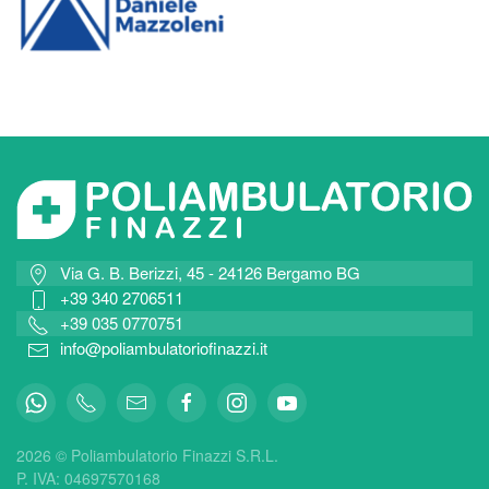
Via G. B. Berizzi, 45 - 24126 Bergamo BG
+39 340 2706511
+39 035 0770751
info@poliambulatoriofinazzi.it
2026 © Poliambulatorio Finazzi S.R.L.
P. IVA: 04697570168