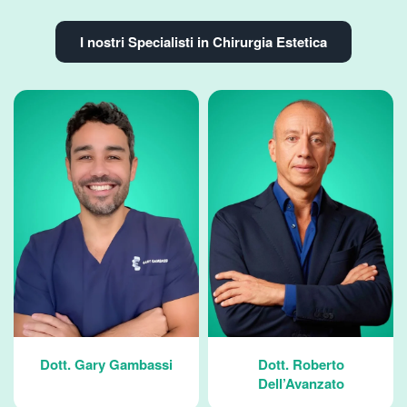
I nostri Specialisti in Chirurgia Estetica
y Gambassi
Dott. Roberto
Dott. Massim
Dell’Avanzato