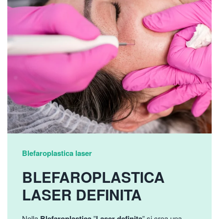
Blefaroplastica laser
BLEFAROPLASTICA
LASER DEFINITA
Nella
Blefaroplastica
”
Laser definita
” si crea una