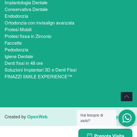
Implantologia Dentale
Conservativa Dentale
Endodonzia
Ortodonzia con invisalign avanzata
Protesi Mobili
Protesi fissa in Zirconio
Faccette
Pedodonzia
Igiene Dentale
Denti fissi in 48 ore
Soluzioni Implantari 3D e Denti Fissi
FINAZZI SMILE EXPERIENCE™
Hai bisogno di
Created by
OpenWeb
Privacy Policy
aiuto?
Poliambulatorio Finazzi
Prenota Visita