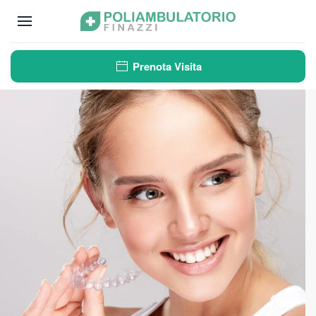
Passa
al
Prenota Visita
contenuto
principale