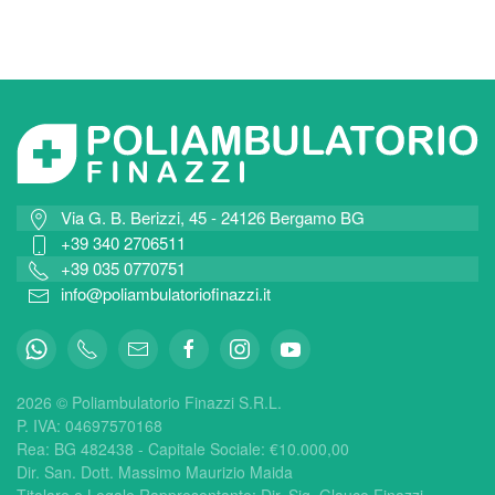
Via G. B. Berizzi, 45 - 24126 Bergamo BG
+39 340 2706511
+39 035 0770751
info@poliambulatoriofinazzi.it
2026 © Poliambulatorio Finazzi S.R.L.
P. IVA: 04697570168
Rea:
BG 482438 - Capitale Sociale: €
10.000,00
Dir. San. Dott. Massimo Maurizio Maida
Titolare e Legale Rappresentante: Dir. Sig. Glauco Finazzi