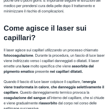
poche ore o pochi giorni. È importante seguire le istruzioni del
medico per prendersi cura della pelle dopo il trattamento e
minimizzare il rischio di complicazioni.
Come agisce il laser sui
capillari?
Il laser agisce sui capillari utilizzando un processo chiamato
fotocoagulazione
. Durante la procedura, un fascio di luce laser
viene indirizzato verso i capillari danneggiati o dilatati. Il laser
emette una
luce
molto specifica che viene
assorbita dal
pigmento ematico
presente
nei capillari dilatati.
Quando il fascio di luce laser colpisce il capillare, l’
energia
viene trasformata in calore
,
che danneggia selettivamente il
capillare
. Questo danneggiamento termico provoca la
coagulazione del sangue
all’interno del capillare, che si chiude
e viene gradualmente
riassorbito
dal corpo nel corso delle
settimane successive.