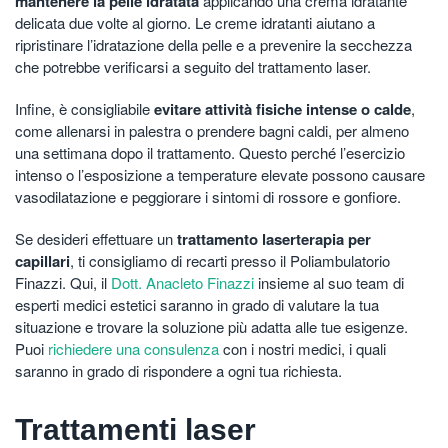
mantenere la pelle idratata
applicando una crema idratante
delicata due volte al giorno. Le creme idratanti aiutano a
ripristinare l’idratazione della pelle e a prevenire la secchezza
che potrebbe verificarsi a seguito del trattamento laser.
Infine, è consigliabile
evitare attività fisiche intense o calde
,
come allenarsi in palestra o prendere bagni caldi, per almeno
una settimana dopo il trattamento. Questo perché l’esercizio
intenso o l’esposizione a temperature elevate possono causare
vasodilatazione e peggiorare i sintomi di rossore e gonfiore.
Se desideri effettuare un
trattamento laserterapia per
capillari
, ti consigliamo di recarti presso il Poliambulatorio
Finazzi. Qui, il
Dott. Anacleto Finazzi
insieme al suo team di
esperti medici estetici saranno in grado di valutare la tua
situazione e trovare la soluzione più adatta alle tue esigenze.
Puoi
richiedere una consulenza
con i nostri medici, i quali
saranno in grado di rispondere a ogni tua richiesta.
Trattamenti laser